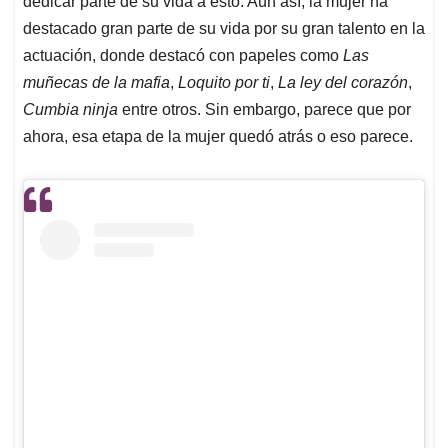
p
o
I
s
dedicar parte de su vida a esto. Aún así, la mujer ha
p
k
n
destacado gran parte de su vida por su gran talento en la
actuación, donde destacó con papeles como
Las
muñecas de la mafia
,
Loquito por ti
,
La ley del corazón
,
Cumbia ninja
entre otros. Sin embargo, parece que por
ahora, esa etapa de la mujer quedó atrás o eso parece.