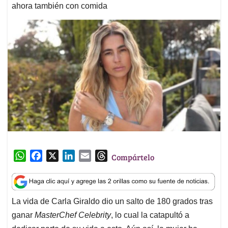
ahora también con comida
W
F
X
L
E
T
Compártelo
h
a
i
m
h
a
c
n
a
r
t
e
k
i
e
La vida de Carla Giraldo dio un salto de 180 grados tras
s
b
e
l
a
ganar
MasterChef Celebrity
, lo cual la catapultó a
A
o
d
d