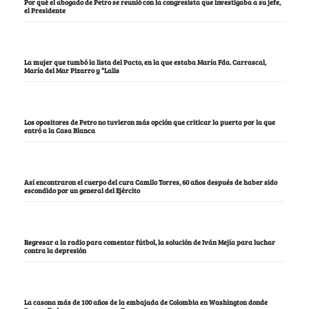
Por qué el abogado de Petro se reunió con la congresista que investigaba a su jefe,
el Presidente
La mujer que tumbó la lista del Pacto, en la que estaba María Fda. Carrascal,
María del Mar Pizarro y “Lalis
Los opositores de Petro no tuvieron más opción que criticar la puerta por la que
entró a la Casa Blanca
Así encontraron el cuerpo del cura Camilo Torres, 60 años después de haber sido
escondido por un general del Ejército
Regresar a la radio para comentar fútbol, la solución de Iván Mejía para luchar
contra la depresión
La casona más de 100 años de la embajada de Colombia en Washington donde