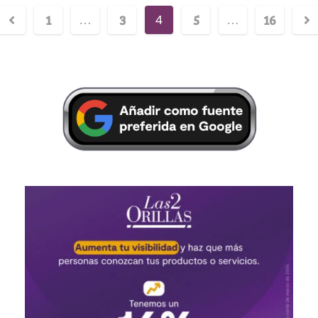
1
3
5
16
…
4
…