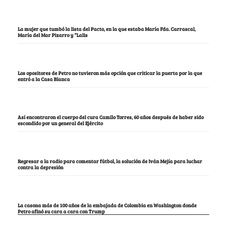
La mujer que tumbó la lista del Pacto, en la que estaba María Fda. Carrascal,
María del Mar Pizarro y “Lalis
Los opositores de Petro no tuvieron más opción que criticar la puerta por la que
entró a la Casa Blanca
Así encontraron el cuerpo del cura Camilo Torres, 60 años después de haber sido
escondido por un general del Ejército
Regresar a la radio para comentar fútbol, la solución de Iván Mejía para luchar
contra la depresión
La casona más de 100 años de la embajada de Colombia en Washington donde
Petro afinó su cara a cara con Trump