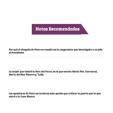
Notas Recomendadas
Por qué el abogado de Petro se reunió con la congresista que investigaba a su jefe,
el Presidente
La mujer que tumbó la lista del Pacto, en la que estaba María Fda. Carrascal,
María del Mar Pizarro y “Lalis
Los opositores de Petro no tuvieron más opción que criticar la puerta por la que
entró a la Casa Blanca