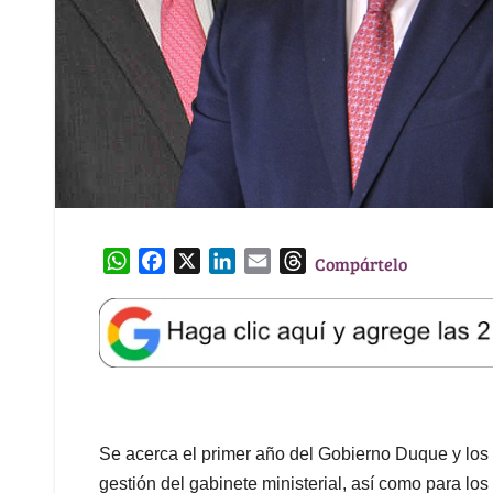
W
F
X
L
E
T
Compártelo
h
a
i
m
h
a
c
n
a
r
t
e
k
i
e
s
b
e
l
a
A
o
d
d
p
o
I
s
p
k
n
Se acerca el primer año del Gobierno Duque y los 
gestión del gabinete ministerial, así como para lo