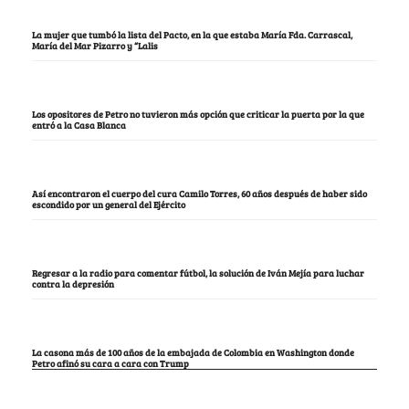
La mujer que tumbó la lista del Pacto, en la que estaba María Fda. Carrascal,
María del Mar Pizarro y “Lalis
Los opositores de Petro no tuvieron más opción que criticar la puerta por la que
entró a la Casa Blanca
Así encontraron el cuerpo del cura Camilo Torres, 60 años después de haber sido
escondido por un general del Ejército
Regresar a la radio para comentar fútbol, la solución de Iván Mejía para luchar
contra la depresión
La casona más de 100 años de la embajada de Colombia en Washington donde
Petro afinó su cara a cara con Trump