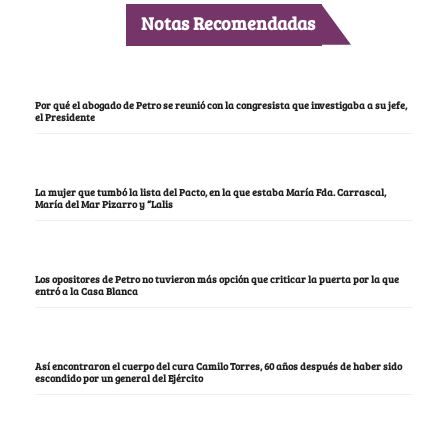
Notas Recomendadas
Por qué el abogado de Petro se reunió con la congresista que investigaba a su jefe,
el Presidente
La mujer que tumbó la lista del Pacto, en la que estaba María Fda. Carrascal,
María del Mar Pizarro y “Lalis
Los opositores de Petro no tuvieron más opción que criticar la puerta por la que
entró a la Casa Blanca
Así encontraron el cuerpo del cura Camilo Torres, 60 años después de haber sido
escondido por un general del Ejército