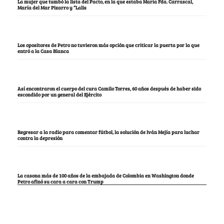
La mujer que tumbó la lista del Pacto, en la que estaba María Fda. Carrascal,
María del Mar Pizarro y “Lalis
Los opositores de Petro no tuvieron más opción que criticar la puerta por la que
entró a la Casa Blanca
Así encontraron el cuerpo del cura Camilo Torres, 60 años después de haber sido
escondido por un general del Ejército
Regresar a la radio para comentar fútbol, la solución de Iván Mejía para luchar
contra la depresión
La casona más de 100 años de la embajada de Colombia en Washington donde
Petro afinó su cara a cara con Trump