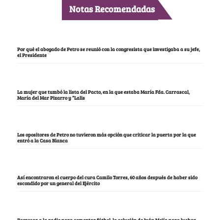
Notas Recomendadas
Por qué el abogado de Petro se reunió con la congresista que investigaba a su jefe,
el Presidente
La mujer que tumbó la lista del Pacto, en la que estaba María Fda. Carrascal,
María del Mar Pizarro y “Lalis
Los opositores de Petro no tuvieron más opción que criticar la puerta por la que
entró a la Casa Blanca
Así encontraron el cuerpo del cura Camilo Torres, 60 años después de haber sido
escondido por un general del Ejército
Regresar a la radio para comentar fútbol, la solución de Iván Mejía para luchar