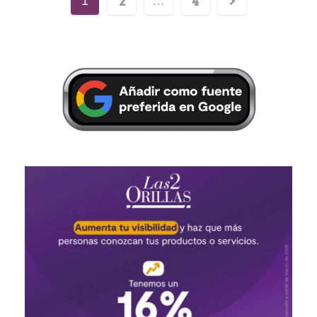
2
4
1
…