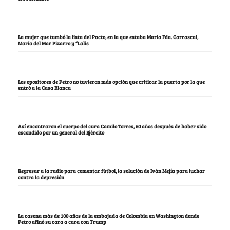
La mujer que tumbó la lista del Pacto, en la que estaba María Fda. Carrascal,
María del Mar Pizarro y “Lalis
Los opositores de Petro no tuvieron más opción que criticar la puerta por la que
entró a la Casa Blanca
Así encontraron el cuerpo del cura Camilo Torres, 60 años después de haber sido
escondido por un general del Ejército
Regresar a la radio para comentar fútbol, la solución de Iván Mejía para luchar
contra la depresión
La casona más de 100 años de la embajada de Colombia en Washington donde
Petro afinó su cara a cara con Trump