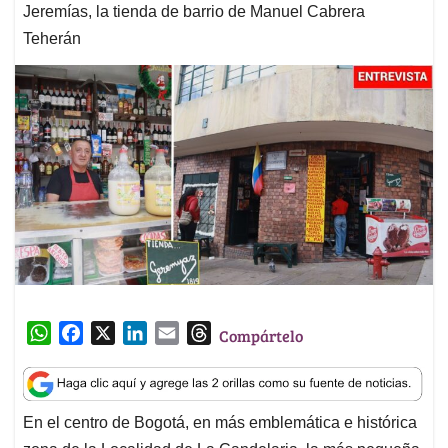
Jeremías, la tienda de barrio de Manuel Cabrera
Teherán
W
F
X
L
E
T
Compártelo
h
a
i
m
h
a
c
n
a
r
t
e
k
i
e
En el centro de Bogotá, en más emblemática e histórica
s
b
e
l
a