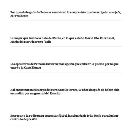
Por qué el abogado de Petro se reunió con la congresista que investigaba a su jefe,
el Presidente
La mujer que tumbó la lista del Pacto, en la que estaba María Fda. Carrascal,
María del Mar Pizarro y “Lalis
Los opositores de Petro no tuvieron más opción que criticar la puerta por la que
entró a la Casa Blanca
Así encontraron el cuerpo del cura Camilo Torres, 60 años después de haber sido
escondido por un general del Ejército
Regresar a la radio para comentar fútbol, la solución de Iván Mejía para luchar
contra la depresión