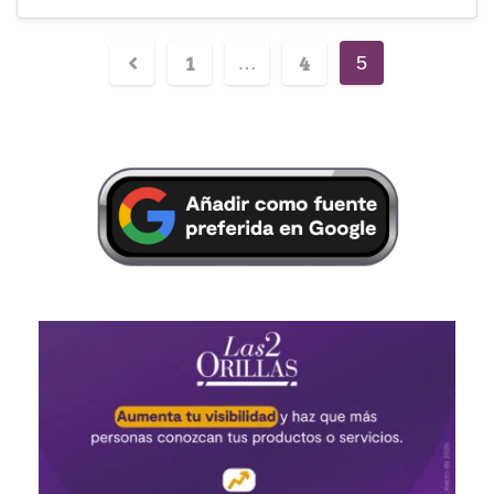
1
4
…
5