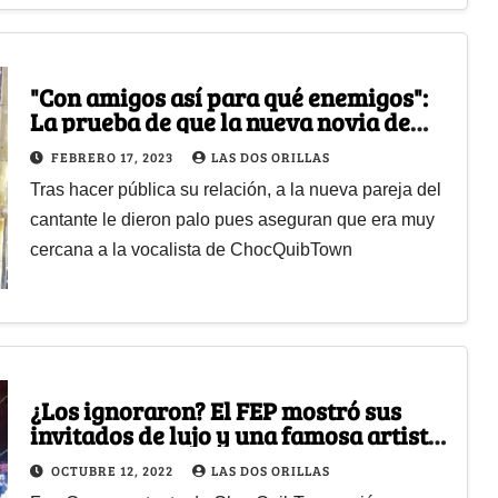
"Con amigos así para qué enemigos":
La prueba de que la nueva novia de
Tostao era mejor amiga de Goyo
FEBRERO 17, 2023
LAS DOS ORILLAS
Tras hacer pública su relación, a la nueva pareja del
cantante le dieron palo pues aseguran que era muy
cercana a la vocalista de ChocQuibTown
¿Los ignoraron? El FEP mostró sus
invitados de lujo y una famosa artista
colombiana saltó de la piedra
OCTUBRE 12, 2022
LAS DOS ORILLAS