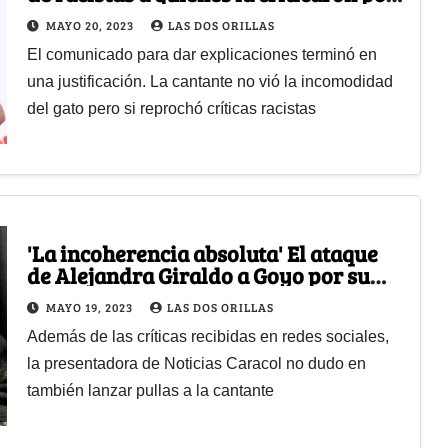
subir un gato al escenario
MAYO 20, 2023
LAS DOS ORILLAS
El comunicado para dar explicaciones terminó en
una justificación. La cantante no vió la incomodidad
del gato pero si reprochó críticas racistas
'La incoherencia absoluta' El ataque
de Alejandra Giraldo a Goyo por su
"maltrato animal"
MAYO 19, 2023
LAS DOS ORILLAS
Además de las críticas recibidas en redes sociales,
la presentadora de Noticias Caracol no dudo en
también lanzar pullas a la cantante