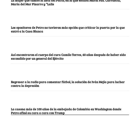
La mujer que tumbó la lista del Pacto, en la que estaba María Fda. Carrascal,
María del Mar Pizarro y “Lalis
Los opositores de Petro no tuvieron más opción que criticar la puerta por la que
entró a la Casa Blanca
Así encontraron el cuerpo del cura Camilo Torres, 60 años después de haber sido
escondido por un general del Ejército
Regresar a la radio para comentar fútbol, la solución de Iván Mejía para luchar
contra la depresión
La casona más de 100 años de la embajada de Colombia en Washington donde
Petro afinó su cara a cara con Trump