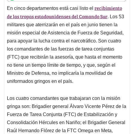
t
e
k
i
e
recibimiento
En cinco departamentos está casi listo el
s
b
e
l
a
de las tropas estadounidenses del Comando Sur
A
o
d
d
. Los 53
p
o
I
s
militares que aterrizarán en el país en junio tienen la
p
k
n
misión especial de Asistencia de Fuerza de Seguridad,
para apoyar la lucha contra el narcotráfico. Son cuatro
los comandantes de las fuerzas de tarea conjuntas
(FTC) que recibirán la asesoría, que hasta el momento
no tiene un tiempo límite de tiempo, y que, según el
Ministro de Defensa, no implicaría la movilidad de
uniformados gringos en el país.
Los cuatro comandantes que trabajaran con la misión
gringa son: Brigadier general Álvaro Vicente Pérez de la
Fuerza de Tarea Conjunta (FTC) de Estabilización y
Consolidación Hércules en Nariño; el Brigadier General
Raúl Hernando Flórez de la FTC Omega en Meta,