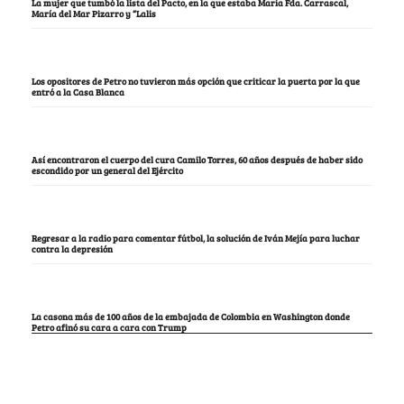
La mujer que tumbó la lista del Pacto, en la que estaba María Fda. Carrascal,
María del Mar Pizarro y “Lalis
Los opositores de Petro no tuvieron más opción que criticar la puerta por la que
entró a la Casa Blanca
Así encontraron el cuerpo del cura Camilo Torres, 60 años después de haber sido
escondido por un general del Ejército
Regresar a la radio para comentar fútbol, la solución de Iván Mejía para luchar
contra la depresión
La casona más de 100 años de la embajada de Colombia en Washington donde
Petro afinó su cara a cara con Trump