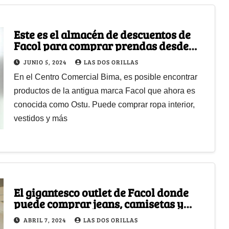
Este es el almacén de descuentos de
Facol para comprar prendas desde
$10 mil
JUNIO 5, 2024
LAS DOS ORILLAS
En el Centro Comercial Bima, es posible encontrar
productos de la antigua marca Facol que ahora es
conocida como Ostu. Puede comprar ropa interior,
vestidos y más
El gigantesco outlet de Facol donde
puede comprar jeans, camisetas y
más desde $25 mil
ABRIL 7, 2024
LAS DOS ORILLAS