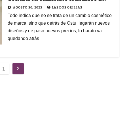
Facol por Ostu ¿Qué buscan?
AGOSTO 30, 2023
LAS DOS ORILLAS
Todo indica que no se trata de un cambio cosmético
de marca, sino que detrás de Ostu llegarán nuevos
diseños y de paso nuevos precios, lo barato va
quedando atrás
1
2