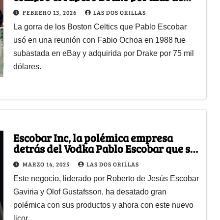
$275 millones
FEBRERO 13, 2026
LAS DOS ORILLAS
La gorra de los Boston Celtics que Pablo Escobar
usó en una reunión con Fabio Ochoa en 1988 fue
subastada en eBay y adquirida por Drake por 75 mil
dólares.
Escobar Inc, la polémica empresa
detrás del Vodka Pablo Escobar que se
lanzó en región de Italia
MARZO 14, 2025
LAS DOS ORILLAS
Este negocio, liderado por Roberto de Jesús Escobar
Gaviria y Olof Gustafsson, ha desatado gran
polémica con sus productos y ahora con este nuevo
licor