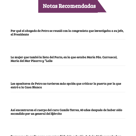
Notas Recomendadas
Por qué el abogado de Petro se reunió con la congresista que investigaba a su jefe,
el Presidente
La mujer que tumbó la lista del Pacto, en la que estaba María Fda. Carrascal,
María del Mar Pizarro y “Lalis
Los opositores de Petro no tuvieron más opción que criticar la puerta por la que
entró a la Casa Blanca
Así encontraron el cuerpo del cura Camilo Torres, 60 años después de haber sido
escondido por un general del Ejército