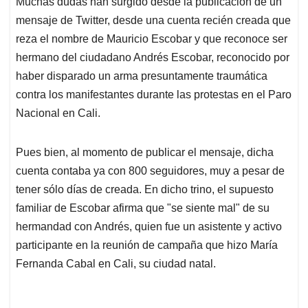
Muchas dudas han surgido desde la publicación de un
s
b
e
l
a
mensaje de Twitter, desde una cuenta recién creada que
A
o
d
d
p
o
I
s
reza el nombre de Mauricio Escobar y que reconoce ser
p
k
n
hermano del ciudadano Andrés Escobar, reconocido por
haber disparado un arma presuntamente traumática
contra los manifestantes durante las protestas en el Paro
Nacional en Cali.
Pues bien, al momento de publicar el mensaje, dicha
cuenta contaba ya con 800 seguidores, muy a pesar de
tener sólo días de creada. En dicho trino, el supuesto
familiar de Escobar afirma que "se siente mal" de su
hermandad con Andrés, quien fue un asistente y activo
participante en la reunión de campaña que hizo María
Fernanda Cabal en Cali, su ciudad natal.