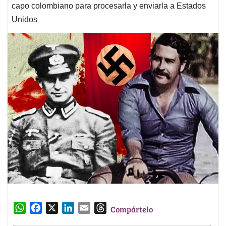
capo colombiano para procesarla y enviarla a Estados
Unidos
W
F
X
L
E
T
Compártelo
h
a
i
m
h