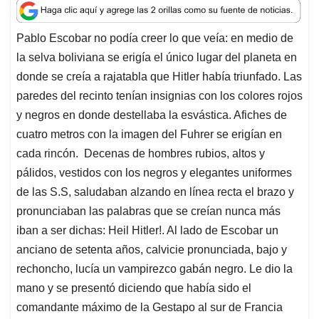
a
c
n
a
r
t
e
k
i
e
Pablo Escobar no podía creer lo que veía: en medio de
s
b
e
l
a
la selva boliviana se erigía el único lugar del planeta en
A
o
d
d
p
o
I
s
donde se creía a rajatabla que Hitler había triunfado. Las
p
k
n
paredes del recinto tenían insignias con los colores rojos
y negros en donde destellaba la esvástica. Afiches de
cuatro metros con la imagen del Fuhrer se erigían en
cada rincón. Decenas de hombres rubios, altos y
pálidos, vestidos con los negros y elegantes uniformes
de las S.S, saludaban alzando en línea recta el brazo y
pronunciaban las palabras que se creían nunca más
iban a ser dichas: Heil Hitler!. Al lado de Escobar un
anciano de setenta años, calvicie pronunciada, bajo y
rechoncho, lucía un vampirezco gabán negro. Le dio la
mano y se presentó diciendo que había sido el
comandante máximo de la Gestapo al sur de Francia