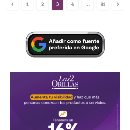
1
2
4
31
3
…