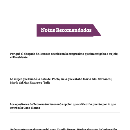
Notas Recomendadas
Por qué el abogado de Petro se reunió con la congresista que investigaba a su jefe,
el Presidente
La mujer que tumbó la lista del Pacto, en la que estaba María Fda. Carrascal,
María del Mar Pizarro y “Lalis
Los opositores de Petro no tuvieron más opción que criticar la puerta por la que
entró a la Casa Blanca
Así encontraron el cuerpo del cura Camilo Torres, 60 años después de haber sido