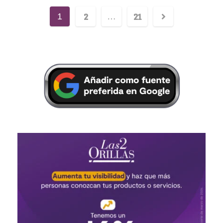
2
21
1
…