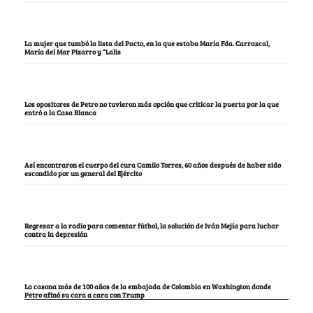
La mujer que tumbó la lista del Pacto, en la que estaba María Fda. Carrascal,
María del Mar Pizarro y “Lalis
Los opositores de Petro no tuvieron más opción que criticar la puerta por la que
entró a la Casa Blanca
Así encontraron el cuerpo del cura Camilo Torres, 60 años después de haber sido
escondido por un general del Ejército
Regresar a la radio para comentar fútbol, la solución de Iván Mejía para luchar
contra la depresión
La casona más de 100 años de la embajada de Colombia en Washington donde
Petro afinó su cara a cara con Trump