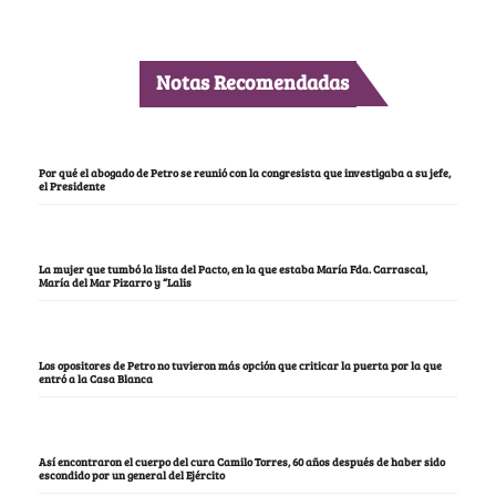
Notas Recomendadas
Por qué el abogado de Petro se reunió con la congresista que investigaba a su jefe,
el Presidente
La mujer que tumbó la lista del Pacto, en la que estaba María Fda. Carrascal,
María del Mar Pizarro y “Lalis
Los opositores de Petro no tuvieron más opción que criticar la puerta por la que
entró a la Casa Blanca
Así encontraron el cuerpo del cura Camilo Torres, 60 años después de haber sido
escondido por un general del Ejército