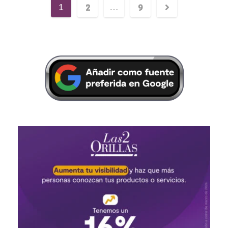
2
9
1
…