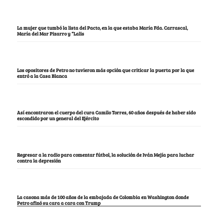
La mujer que tumbó la lista del Pacto, en la que estaba María Fda. Carrascal,
María del Mar Pizarro y “Lalis
Los opositores de Petro no tuvieron más opción que criticar la puerta por la que
entró a la Casa Blanca
Así encontraron el cuerpo del cura Camilo Torres, 60 años después de haber sido
escondido por un general del Ejército
Regresar a la radio para comentar fútbol, la solución de Iván Mejía para luchar
contra la depresión
La casona más de 100 años de la embajada de Colombia en Washington donde
Petro afinó su cara a cara con Trump