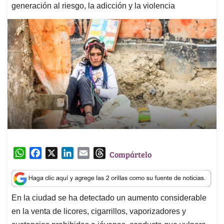
generación al riesgo, la adicción y la violencia
W
F
X
L
E
T
Compártelo
h
a
i
m
h
a
c
n
a
r
t
e
k
i
e
En la ciudad se ha detectado un aumento considerable
s
b
e
l
a
en la venta de licores, cigarrillos, vaporizadores y
A
o
d
d