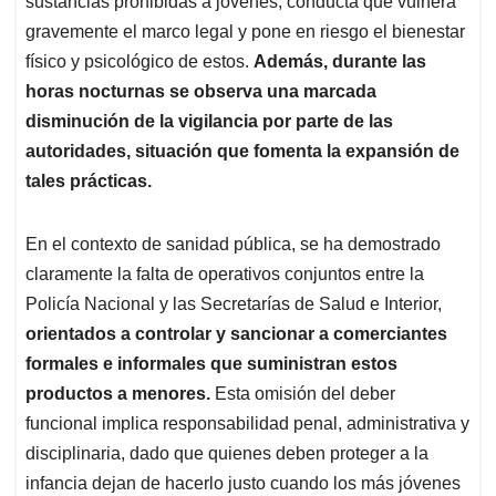
p
o
I
s
sustancias prohibidas a jóvenes, conducta que vulnera
p
k
n
gravemente el marco legal y pone en riesgo el bienestar
físico y psicológico de estos.
Además, durante las
horas nocturnas se observa una marcada
disminución de la vigilancia por parte de las
autoridades, situación que fomenta la expansión de
tales prácticas.
En el contexto de sanidad pública, se ha demostrado
claramente la falta de operativos conjuntos entre la
Policía Nacional y las Secretarías de Salud e Interior,
orientados a controlar y sancionar a comerciantes
formales e informales que suministran estos
productos a menores.
Esta omisión del deber
funcional implica responsabilidad penal, administrativa y
disciplinaria, dado que quienes deben proteger a la
infancia dejan de hacerlo justo cuando los más jóvenes