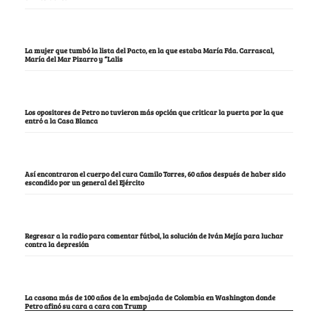
La mujer que tumbó la lista del Pacto, en la que estaba María Fda. Carrascal,
María del Mar Pizarro y “Lalis
Los opositores de Petro no tuvieron más opción que criticar la puerta por la que
entró a la Casa Blanca
Así encontraron el cuerpo del cura Camilo Torres, 60 años después de haber sido
escondido por un general del Ejército
Regresar a la radio para comentar fútbol, la solución de Iván Mejía para luchar
contra la depresión
La casona más de 100 años de la embajada de Colombia en Washington donde
Petro afinó su cara a cara con Trump