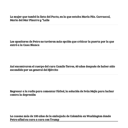
La mujer que tumbó la lista del Pacto, en la que estaba María Fda. Carrascal,
María del Mar Pizarro y “Lalis
Los opositores de Petro no tuvieron más opción que criticar la puerta por la que
entró a la Casa Blanca
Así encontraron el cuerpo del cura Camilo Torres, 60 años después de haber sido
escondido por un general del Ejército
Regresar a la radio para comentar fútbol, la solución de Iván Mejía para luchar
contra la depresión
La casona más de 100 años de la embajada de Colombia en Washington donde
Petro afinó su cara a cara con Trump