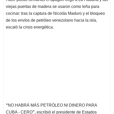
s
b
e
l
a
viejas puertas de madera se usaron como leña para
A
o
d
d
p
o
I
s
cocinar: tras la captura de Nicolás Maduro y el bloqueo
p
k
n
de los envíos de petróleo venezolano hacia la isla,
escaló la crisis energética.
“
NO HABRÁ MÁS PETRÓLEO NI DINERO PARA
CUBA - CERO
”
, escribió el presidente de Estados