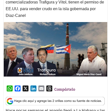
comercializadoras Trafigura y Vitol, tienen el permiso de
EE.UU. para vender crudo en la isla gobernada por
Diaz-Canel
W
F
X
L
E
T
Compártelo
h
a
i
m
h
a
c
n
a
r
t
e
k
i
e
Hace pocas semanas el apagón llegó a La Habana y las