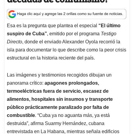
A
o
d
d
p
o
I
s
p
k
n
Esa es la pregunta que plantea el especial
“El último
suspiro de Cuba”
, emitido por el programa
Testigo
Directo
, donde el enviado Alexander Oyola recorrió la
isla para documentar lo que describe como la peor crisis
estructural en la historia reciente del país
.
Las imágenes y testimonios recogidos dibujan un
panorama crítico:
apagones prolongados,
termoeléctricas fuera de servicio, escasez de
alimentos, hospitales sin insumos y transporte
público prácticamente paralizado por falta de
combustible
. “Cuba ya no aguanta más, ya está
destruida”, afirma Suarmy Hernández, cubana
entrevistada en La Habana, mientras señala edificios