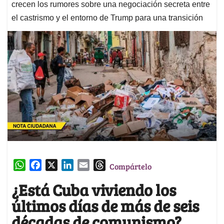
crecen los rumores sobre una negociación secreta entre
el castrismo y el entorno de Trump para una transición
W
F
X
L
E
T
Compártelo
h
a
i
m
h
¿Está Cuba viviendo los
a
c
n
a
r
últimos días de más de seis
t
e
k
i
e
s
b
e
l
a
décadas de comunismo?