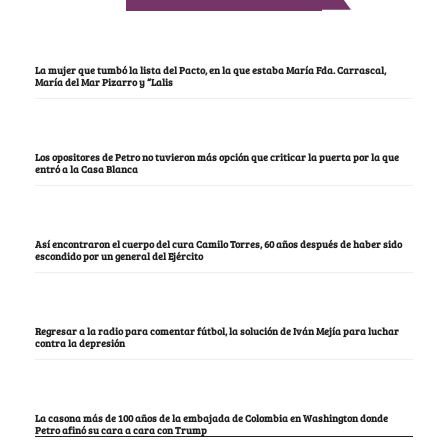
La mujer que tumbó la lista del Pacto, en la que estaba María Fda. Carrascal,
María del Mar Pizarro y “Lalis
Los opositores de Petro no tuvieron más opción que criticar la puerta por la que
entró a la Casa Blanca
Así encontraron el cuerpo del cura Camilo Torres, 60 años después de haber sido
escondido por un general del Ejército
Regresar a la radio para comentar fútbol, la solución de Iván Mejía para luchar
contra la depresión
La casona más de 100 años de la embajada de Colombia en Washington donde
Petro afinó su cara a cara con Trump