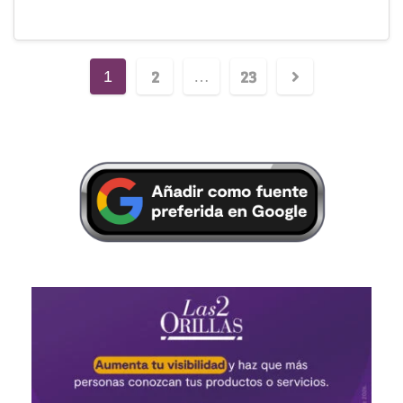
2
23
1
…