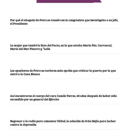
Por qué el abogado de Petro se reunió con la congresista que investigaba a su jefe,
el Presidente
La mujer que tumbó la lista del Pacto, en la que estaba María Fda. Carrascal,
María del Mar Pizarro y “Lalis
Los opositores de Petro no tuvieron más opción que criticar la puerta por la que
entró a la Casa Blanca
Así encontraron el cuerpo del cura Camilo Torres, 60 años después de haber sido
escondido por un general del Ejército
Regresar a la radio para comentar fútbol, la solución de Iván Mejía para luchar
contra la depresión