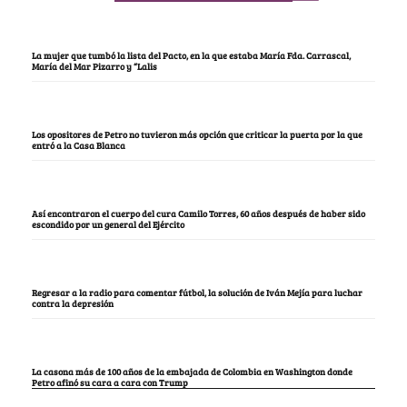
La mujer que tumbó la lista del Pacto, en la que estaba María Fda. Carrascal,
María del Mar Pizarro y “Lalis
Los opositores de Petro no tuvieron más opción que criticar la puerta por la que
entró a la Casa Blanca
Así encontraron el cuerpo del cura Camilo Torres, 60 años después de haber sido
escondido por un general del Ejército
Regresar a la radio para comentar fútbol, la solución de Iván Mejía para luchar
contra la depresión
La casona más de 100 años de la embajada de Colombia en Washington donde
Petro afinó su cara a cara con Trump