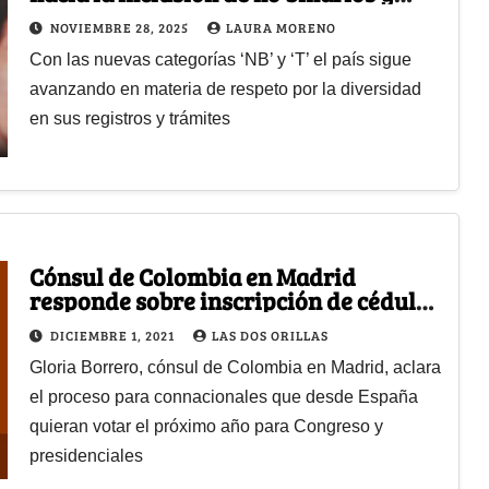
trans en la cédula y demás
NOVIEMBRE 28, 2025
LAURA MORENO
documentos oficiales
Con las nuevas categorías ‘NB’ y ‘T’ el país sigue
avanzando en materia de respeto por la diversidad
en sus registros y trámites
Cónsul de Colombia en Madrid
responde sobre inscripción de cédulas
para votaciones 2022
DICIEMBRE 1, 2021
LAS DOS ORILLAS
Gloria Borrero, cónsul de Colombia en Madrid, aclara
el proceso para connacionales que desde España
quieran votar el próximo año para Congreso y
presidenciales