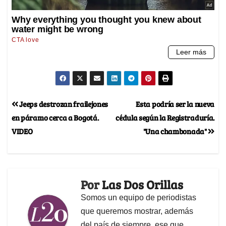
Jeeps destrozan frailejones
Esta podría ser la nueva
en páramo cerca a Bogotá.
cédula según la Registraduría.
VIDEO
"Una chambonada"
Por
Las Dos Orillas
Somos un equipo de periodistas
que queremos mostrar, además
del país de siempre, ese que