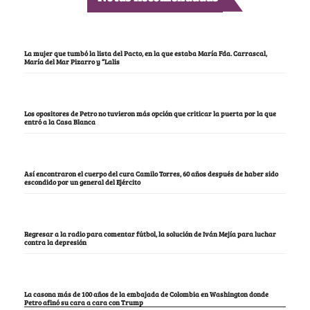
La mujer que tumbó la lista del Pacto, en la que estaba María Fda. Carrascal,
María del Mar Pizarro y “Lalis
Los opositores de Petro no tuvieron más opción que criticar la puerta por la que
entró a la Casa Blanca
Así encontraron el cuerpo del cura Camilo Torres, 60 años después de haber sido
escondido por un general del Ejército
Regresar a la radio para comentar fútbol, la solución de Iván Mejía para luchar
contra la depresión
La casona más de 100 años de la embajada de Colombia en Washington donde
Petro afinó su cara a cara con Trump