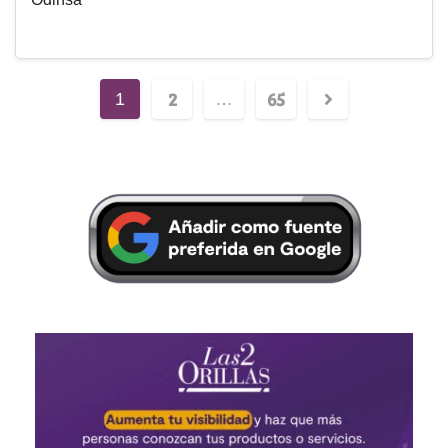
2
65
1
…