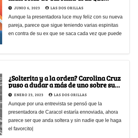
tendrían mamado a Lincoln
JUNIO 6, 2023
LAS DOS ORILLAS
Palomeque
Aunque la presentadora luce muy feliz con su nueva
pareja, parece que sigue teniendo varias espinitas
en contra de su ex que se saca cada vez que puede
¿Solterita y a la orden? Carolina Cruz
puso a dudar a más de uno sobre su
supuesta relación
ENERO 23, 2023
LAS DOS ORILLAS
Aunque por una entrevista se pensó que la
presentadora de Caracol estaría ennoviada, ahora
parece ser que anda soltera y sin nadie que le haga
el favorcito|