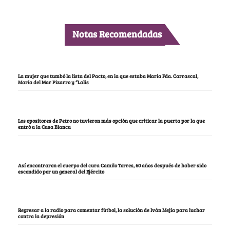
Notas Recomendadas
La mujer que tumbó la lista del Pacto, en la que estaba María Fda. Carrascal,
María del Mar Pizarro y “Lalis
Los opositores de Petro no tuvieron más opción que criticar la puerta por la que
entró a la Casa Blanca
Así encontraron el cuerpo del cura Camilo Torres, 60 años después de haber sido
escondido por un general del Ejército
Regresar a la radio para comentar fútbol, la solución de Iván Mejía para luchar
contra la depresión