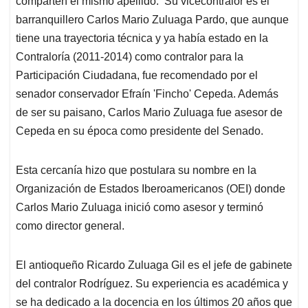
p
o
I
s
comparten el mismo apellido. Su vicecontralor es el
p
k
n
barranquillero Carlos Mario Zuluaga Pardo, que aunque
tiene una trayectoria técnica y ya había estado en la
Contraloría (2011-2014) como contralor para la
Participación Ciudadana, fue recomendado por el
senador conservador Efraín 'Fincho' Cepeda. Además
de ser su paisano, Carlos Mario Zuluaga fue asesor de
Cepeda en su época como presidente del Senado.
Esta cercanía hizo que postulara su nombre en la
Organización de Estados Iberoamericanos (OEI) donde
Carlos Mario Zuluaga inició como asesor y terminó
como director general.
El antioqueño Ricardo Zuluaga Gil es el jefe de gabinete
del contralor Rodríguez. Su experiencia es académica y
se ha dedicado a la docencia en los últimos 20 años que