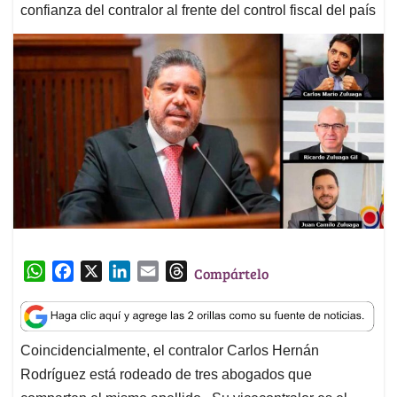
confianza del contralor al frente del control fiscal del país
W
F
X
L
E
T
Compártelo
h
a
i
m
h
a
c
n
a
r
t
e
k
i
e
Coincidencialmente, el contralor Carlos Hernán
s
b
e
l
a
Rodríguez está rodeado de tres abogados que
A
o
d
d