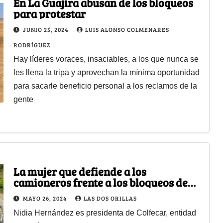
En La Guajira abusan de los bloqueos
para protestar
JUNIO 25, 2024
LUIS ALONSO COLMENARES
RODRÍGUEZ
Hay líderes voraces, insaciables, a los que nunca se
les llena la tripa y aprovechan la mínima oportunidad
para sacarle beneficio personal a los reclamos de la
gente
La mujer que defiende a los
camioneros frente a los bloqueos de
vías en el país
MAYO 26, 2024
LAS DOS ORILLAS
Nidia Hernández es presidenta de Colfecar, entidad