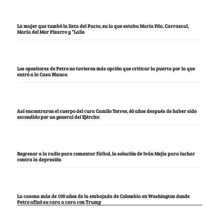
La mujer que tumbó la lista del Pacto, en la que estaba María Fda. Carrascal,
María del Mar Pizarro y “Lalis
Los opositores de Petro no tuvieron más opción que criticar la puerta por la que
entró a la Casa Blanca
Así encontraron el cuerpo del cura Camilo Torres, 60 años después de haber sido
escondido por un general del Ejército
Regresar a la radio para comentar fútbol, la solución de Iván Mejía para luchar
contra la depresión
La casona más de 100 años de la embajada de Colombia en Washington donde
Petro afinó su cara a cara con Trump