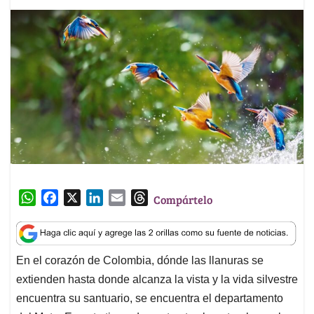
W
F
X
L
E
T
Compártelo
h
a
i
m
h
a
c
n
a
r
t
e
k
i
e
En el corazón de Colombia, dónde las llanuras se
s
b
e
l
a
extienden hasta donde alcanza la vista y la vida silvestre
A
o
d
d
p
o
I
s
encuentra su santuario, se encuentra el departamento