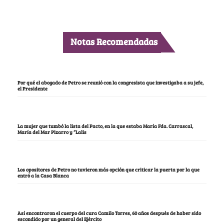
Notas Recomendadas
Por qué el abogado de Petro se reunió con la congresista que investigaba a su jefe,
el Presidente
La mujer que tumbó la lista del Pacto, en la que estaba María Fda. Carrascal,
María del Mar Pizarro y “Lalis
Los opositores de Petro no tuvieron más opción que criticar la puerta por la que
entró a la Casa Blanca
Así encontraron el cuerpo del cura Camilo Torres, 60 años después de haber sido
escondido por un general del Ejército