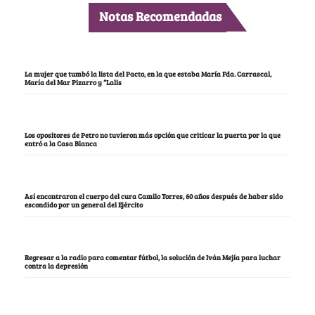
Notas Recomendadas
La mujer que tumbó la lista del Pacto, en la que estaba María Fda. Carrascal,
María del Mar Pizarro y “Lalis
Los opositores de Petro no tuvieron más opción que criticar la puerta por la que
entró a la Casa Blanca
Así encontraron el cuerpo del cura Camilo Torres, 60 años después de haber sido
escondido por un general del Ejército
Regresar a la radio para comentar fútbol, la solución de Iván Mejía para luchar
contra la depresión