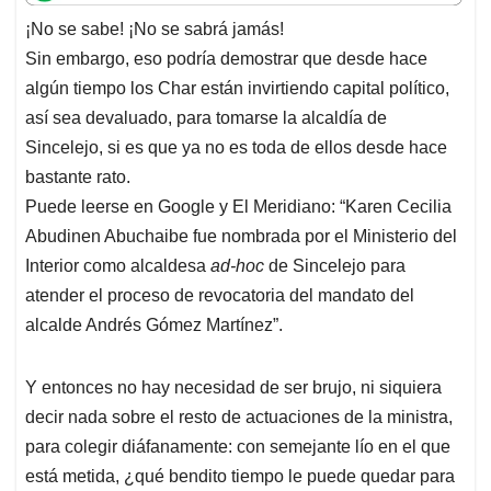
t
e
k
i
e
¡No se sabe! ¡No se sabrá jamás!
s
b
e
l
a
Sin embargo, eso podría demostrar que desde hace
A
o
d
d
p
o
I
s
algún tiempo los Char están invirtiendo capital político,
p
k
n
así sea devaluado, para tomarse la alcaldía de
Sincelejo, si es que ya no es toda de ellos desde hace
bastante rato.
Puede leerse en Google y El Meridiano: “Karen Cecilia
Abudinen Abuchaibe fue nombrada por el Ministerio del
Interior como alcaldesa
ad-hoc
de Sincelejo para
atender el proceso de revocatoria del mandato del
alcalde Andrés Gómez Martínez”.
Y entonces no hay necesidad de ser brujo, ni siquiera
decir nada sobre el resto de actuaciones de la ministra,
para colegir diáfanamente: con semejante lío en el que
está metida, ¿qué bendito tiempo le puede quedar para