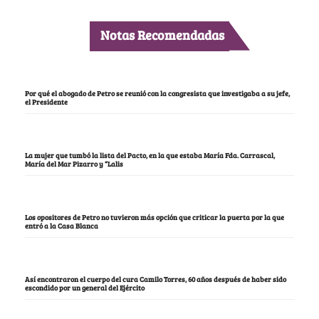
Notas Recomendadas
Por qué el abogado de Petro se reunió con la congresista que investigaba a su jefe,
el Presidente
La mujer que tumbó la lista del Pacto, en la que estaba María Fda. Carrascal,
María del Mar Pizarro y “Lalis
Los opositores de Petro no tuvieron más opción que criticar la puerta por la que
entró a la Casa Blanca
Así encontraron el cuerpo del cura Camilo Torres, 60 años después de haber sido
escondido por un general del Ejército