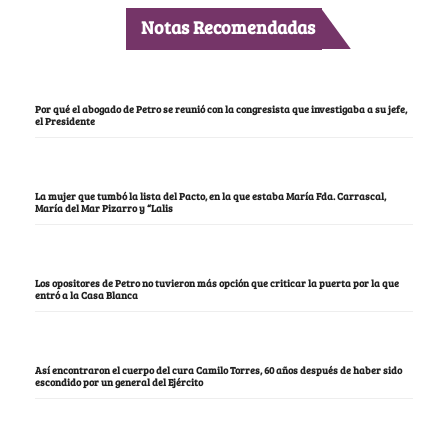
Notas Recomendadas
Por qué el abogado de Petro se reunió con la congresista que investigaba a su jefe,
el Presidente
La mujer que tumbó la lista del Pacto, en la que estaba María Fda. Carrascal,
María del Mar Pizarro y “Lalis
Los opositores de Petro no tuvieron más opción que criticar la puerta por la que
entró a la Casa Blanca
Así encontraron el cuerpo del cura Camilo Torres, 60 años después de haber sido
escondido por un general del Ejército