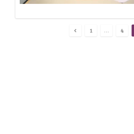
1
4
…