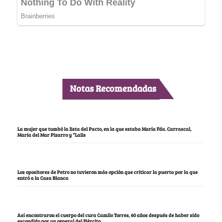
Notas Recomendadas
La mujer que tumbó la lista del Pacto, en la que estaba María Fda. Carrascal,
María del Mar Pizarro y “Lalis
Los opositores de Petro no tuvieron más opción que criticar la puerta por la que
entró a la Casa Blanca
Así encontraron el cuerpo del cura Camilo Torres, 60 años después de haber sido
escondido por un general del Ejército