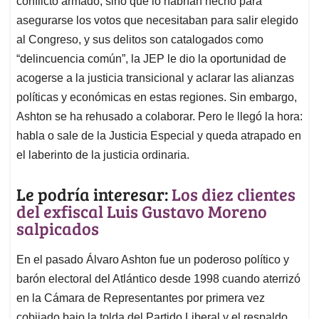
p
o
I
s
conflicto armado, sino que lo habrían hecho para
p
k
n
asegurarse los votos que necesitaban para salir elegido
al Congreso, y sus delitos son catalogados como
“delincuencia común”, la JEP le dio la oportunidad de
acogerse a la justicia transicional y aclarar las alianzas
políticas y económicas en estas regiones. Sin embargo,
Ashton se ha rehusado a colaborar. Pero le llegó la hora:
habla o sale de la Justicia Especial y queda atrapado en
el laberinto de la justicia ordinaria.
Le podría interesar:
Los diez clientes
del exfiscal Luis Gustavo Moreno
salpicados
En el pasado Álvaro Ashton fue un poderoso político y
barón electoral del Atlántico desde 1998 cuando aterrizó
en la Cámara de Representantes por primera vez
cobijado bajo la tolda del Partido Liberal y el respaldo