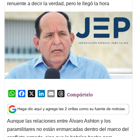
renuente a decir la verdad, pero le llegó la hora
W
F
X
L
E
T
Compártelo
h
a
i
m
h
a
c
n
a
r
t
e
k
i
e
Aunque las relaciones entre Álvaro Ashton y los
s
b
e
l
a
paramilitares no están enmarcadas dentro del marco del
A
o
d
d