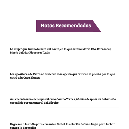
Notas Recomendadas
La mujer que tumbó la lista del Pacto, en la que estaba María Fda. Carrascal,
María del Mar Pizarro y “Lalis
Los opositores de Petro no tuvieron más opción que criticar la puerta por la que
entró a la Casa Blanca
Así encontraron el cuerpo del cura Camilo Torres, 60 años después de haber sido
escondido por un general del Ejército
Regresar a la radio para comentar fútbol, la solución de Iván Mejía para luchar
contra la depresión